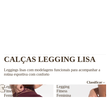
CALÇAS LEGGING LISA
Leggings lisas com modelagens funcionais para acompanhar a
rotina esportiva com conforto
Classificar
Legging
Legging
Filtrar
Fitness
Fitness
Feminina
Feminina
Com
Com
Elásticos
Elásticos
No
No