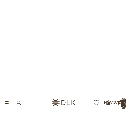
Total 
itens 
NOVIDADES
carrin
0