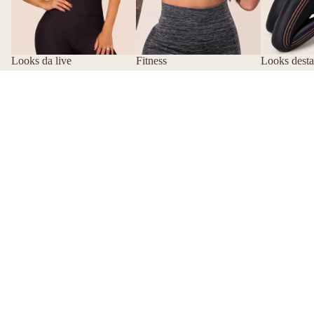
Looks da live
Fitness
Looks dest
Classificar
Top
Legging
Filtrar
Fitness
Fitness
Feminino
Feminina
com
Preta
Bojo
Canelada
Preto
com
Canelado
Cadarço
Action
Action
Dlk
Dlk