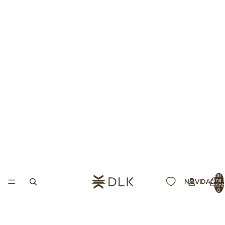
Total 
itens 
NOVIDADES
carrin
0