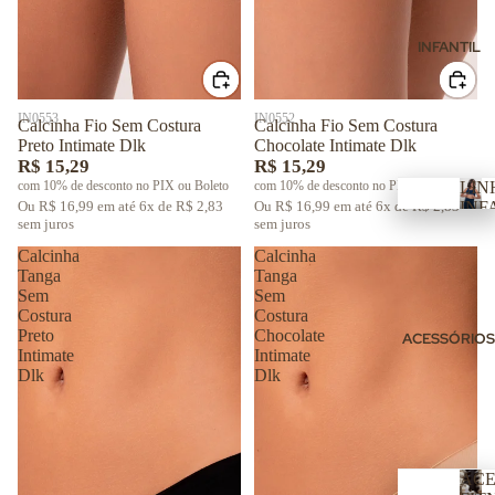
Seamless
is
A
e
Reflectio
M
INFANTIL
ta
ns
A
s
S
e
C
IN0553
IN0552
Calcinha Fio Sem Costura
Calcinha Fio Sem Costura
R
U
Preto Intimate Dlk
Chocolate Intimate Dlk
e
L
Fitne
R$ 15,29
R$ 15,29
I
g
ss
com 10% de desconto no PIX ou Boleto
com 10% de desconto no PIX ou Boleto
LIN
N
at
INF
Ou R$ 16,99 em até 6x de R$ 2,83
Ou R$ 16,99 em até 6x de R$ 2,83
Tops
F
A
L
sem juros
sem juros
a
it
Leggi
I
s
Calcinha
Calcinha
n
ngs e
N
Tanga
Tanga
S
e
H
Calças
Sem
Sem
h
s
A
Costura
Costura
Macac
I
Preto
Chocolate
o
s
ACESSÓRIOS
ões e
Intimate
Intimate
N
I
rt
Dlk
Dlk
Macaq
F
n
s
A
uinhos
f
e
N
Shorts
a
B
T
n
e
e
I
ACE
ti
Berm
r
L