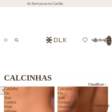
6x Sem juros no Cartão
Total 
itens 
NOVIDADES
carrin
0
CALCINHAS
Classificar
Calcinha
Calcinha
Filtrar
Fio
Fio
Sem
Sem
Costura
Costura
FEMININO
Preto
Chocolate
Intimate
Intimate