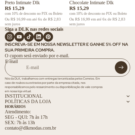
V
o
Preto Intimate Dlk
Chocolate Intimate Dlk
ar
K
a
e
ri
R$ 15,29
R$ 15,29
ra
s
com 10% de desconto no PIX ou Boleto
com 10% de desconto no PIX ou Boleto
a
r
fa
Ou R$ 16,99 em até 6x de R$ 2,83
Ou R$ 16,99 em até 6x de R$ 2,83
V
t
V
sem juros
sem juros
s
e
o
Siga a DLK nas redes sociais
e
T
r
d
r
ê
t
o
t
INSCREVA-SE EM NOSSA NEWSLETTER E GANHE 5% OFF NA
ni
o
s
SUA PRIMEIRA COMPRA.
o
s
d
O cupom será enviado por e-mail.
d
E-mail
o
V
o
s
e
s
r
Nós da DLK, trabalhamos com entregas terceirizadas pelos Correios. Em
Fi
caso de roubos ou extravios por parte da empresa citada, nos
t
t
responsabilizamos pelo ressarcimento ou disponibilização de vale compras
o
em nossa loja virtual.
n
INSTITUCIONAL
d
e
POLÍTICAS DA LOJA
o
HORÁRIOS
ss
s
Atendimento:
A
SEG - QUI: 7h às 17h
SEX: 7h às 13h
c
contato@dlkmodas.com.br
e