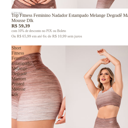
FT8183
Top Fitness Feminino Nadador Estampado Melange Degradê Ma
Mousse Dlk
R$ 59,39
com 10% de desconto no PIX ou Boleto
Ou R$ 65,99 em até 6x de R$ 10,99 sem juros
Short
Fitness
Feminino
Estampado
Melange
Degradê
Marrom
Printed
Mousse
Dlk