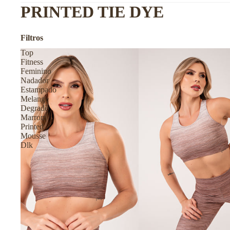
PRINTED TIE DYE
Filtros
Top
Fitness
Feminino
Nadador
Estampado
Melange
Degradê
Marrom
Printed
Mousse
Dlk