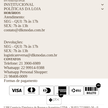
em nossa loja virtual.
e
INSTITUCIONAL
ss
R
POLÍTICAS DA LOJA
HORÁRIOS
ó
o
Atendimento:
ri
ti
SEG - QUI: 7h às 17h
o
n
SEX: 7h às 13h
a
s
contato@dlkmodas.com.br
F
M
Devoluções:
ai
o
SEG - QUI: 7h às 17h
x
d
SEX: 7h às 13h
a
a
logisticareversa@dlkmodas.com.br
s
P
CONTATOS
Telefone: 21 3900-6989
d
ra
Whatsapp: 22 99914-9388
e
ia
Whatsapp Personal Shopper:
C
21 98408-0009
In
Formas de pagamento
a
fa
b
-10%
n
el
til
-10%
o
M
B
a
LSM Comércio Eletrônico de Roupas e Acessórios LTDA. - 30.853.722/0001-50 - ©