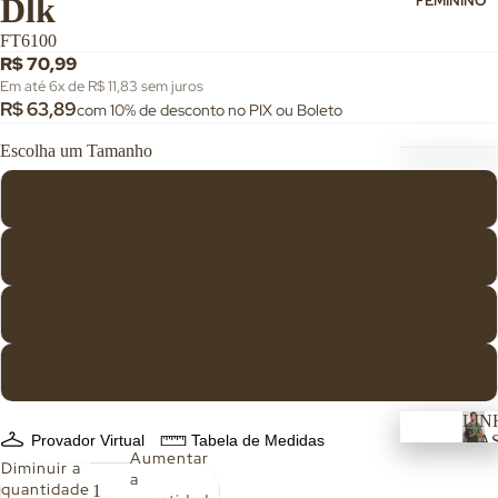
Dlk
FEMININO
FT6100
R$ 70,99
Em até 6x de R$ 11,83 sem juros
R$ 63,89
com 10% de desconto no PIX ou Boleto
Tamanho
FIT
Coleções
F
P
Moti
I
T
on
M
N
Lines
MASCULINO
E
Soul
S
G
S
Activity
Basic
GG
Action
LIN
Solaris
Provador Virtual
Tabela de Medidas
MA
C
Aumentar
L
Aura
Diminuir a
a
a
I
quantidade
Lush