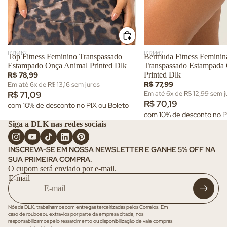
g
G
d
L
V
o
ar
K
a
e
ri
ra
s
a
r
fa
V
t
V
FT8462
FT8467
s
Top Fitness Feminino Transpassado
Bermuda Fitness Femini
e
o
e
Estampado Onça Animal Printed Dlk
Transpassado Estampada
T
r
d
r
R$ 78,99
Printed Dlk
ê
t
o
R$ 77,99
Em até 6x de R$ 13,16 sem juros
t
ni
R$ 71,09
Em até 6x de R$ 12,99 sem j
o
s
o
R$ 70,19
s
com 10% de desconto no PIX ou Boleto
d
d
com 10% de desconto no P
o
V
o
Siga a DLK nas redes sociais
s
e
s
r
Fi
INSCREVA-SE EM NOSSA NEWSLETTER E GANHE 5% OFF NA
t
t
SUA PRIMEIRA COMPRA.
o
O cupom será enviado por e-mail.
n
d
E-mail
e
o
ss
s
Nós da DLK, trabalhamos com entregas terceirizadas pelos Correios. Em
A
caso de roubos ou extravios por parte da empresa citada, nos
c
responsabilizamos pelo ressarcimento ou disponibilização de vale compras