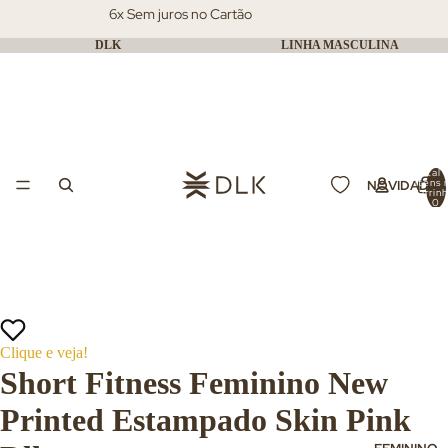
6x Sem juros no Cartão
DLK
LINHA MASCULINA
Total 
itens 
NOVIDADES
carrin
0
Clique e veja!
Short Fitness Feminino New
Printed Estampado Skin Pink