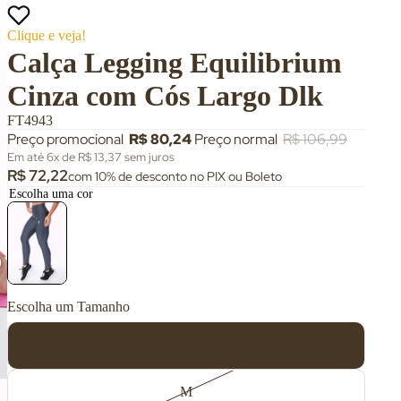
Clique e veja!
Calça Legging Equilibrium
Cinza com Cós Largo Dlk
FT4943
Preço promocional
R$ 80,24
Preço normal
R$ 106,99
Em até 6x de R$ 13,37 sem juros
R$ 72,22
com 10% de desconto no PIX ou Boleto
Escolha uma cor
Tamanho
P
M