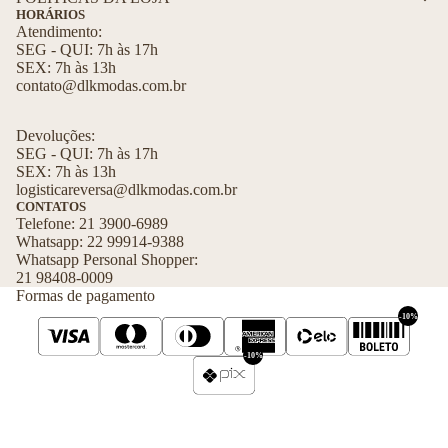
ss
R
HORÁRIOS
ó
Atendimento:
o
SEG - QUI: 7h às 17h
ri
ti
SEX: 7h às 13h
o
n
contato@dlkmodas.com.br
a
s
F
M
Devoluções:
ai
o
SEG - QUI: 7h às 17h
SEX: 7h às 13h
x
d
logisticareversa@dlkmodas.com.br
a
a
CONTATOS
s
P
Telefone: 21 3900-6989
d
Whatsapp: 22 99914-9388
ra
Whatsapp Personal Shopper:
e
ia
21 98408-0009
C
In
Formas de pagamento
a
fa
-10%
b
n
el
-10%
til
o
M
B
LSM Comércio Eletrônico de Roupas e Acessórios LTDA. - 30.853.722/0001-50 - ©
a
2026 DLK Todos Direitos Reservados
o
s