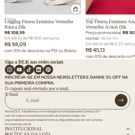
V
o
ar
K
a
e
ri
ra
s
a
r
fa
-15% OFF
FT9046
FT5673
V
t
Legging Fitness Feminina Vermelha
Top Fitness Feminino Ass
V
s
Básica Dlk
Vermelho Action Dlk
e
o
e
R$ 108,99
Preço promocional
R$ 50
T
r
d
r
Em até 6x de R$ 18,16 sem juros
normal
R$ 58,99
ê
t
o
t
R$ 98,09
Em até 6x de R$ 8,35 sem j
ni
o
s
R$ 45,13
o
com 10% de desconto no PIX ou Boleto
s
d
com 10% de desconto no P
d
Siga a DLK nas redes sociais
o
V
o
s
e
s
r
INSCREVA-SE EM NOSSA NEWSLETTER E GANHE 5% OFF NA
Fi
SUA PRIMEIRA COMPRA.
t
t
O cupom será enviado por e-mail.
o
n
E-mail
d
e
o
ss
s
Nós da DLK, trabalhamos com entregas terceirizadas pelos Correios. Em
A
caso de roubos ou extravios por parte da empresa citada, nos
responsabilizamos pelo ressarcimento ou disponibilização de vale compras
c
em nossa loja virtual.
INSTITUCIONAL
e
POLÍTICAS DA LOJA