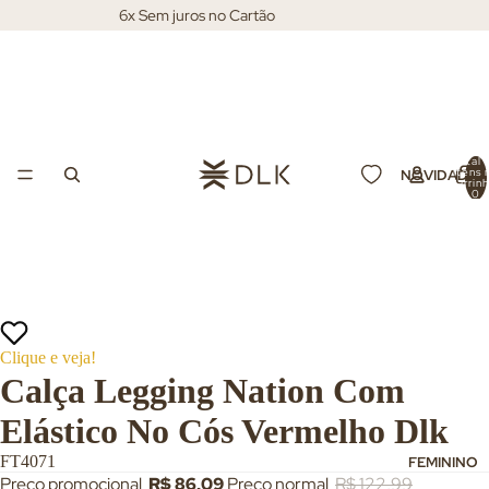
6x Sem juros no Cartão
Total 
itens 
NOVIDADES
carrin
0
Clique e veja!
Calça Legging Nation Com
Elástico No Cós Vermelho Dlk
FT4071
FEMININO
Preço promocional
R$ 86,09
Preço normal
R$ 122,99